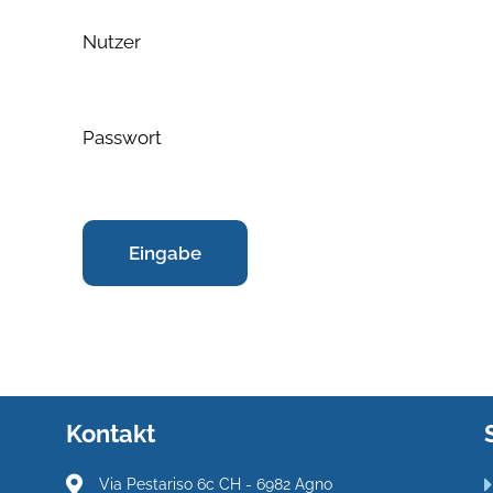
Nutzer
Passwort
Kontakt
Via Pestariso 6c CH - 6982 Agno